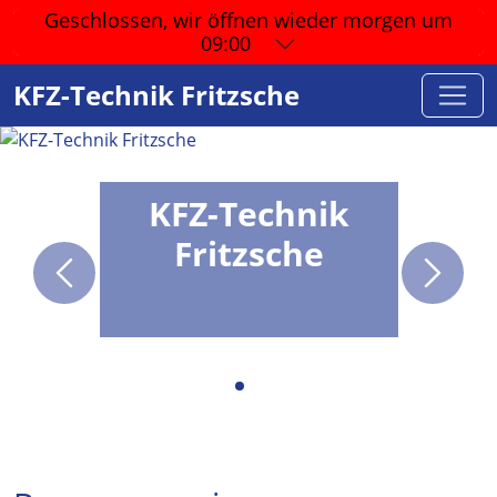
Geschlossen, wir öffnen wieder
morgen um
09:00
KFZ-Technik Fritzsche
KFZ-Technik
Fritzsche